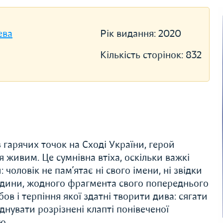
ева
Рік видання:
2020
Кількість сторінок:
832
 гарячих точок на Сході України, герой
живим. Це сумнівна втіха, оскільки важкі
чоловік не пам’ятає ні свого імени, ні звідки
юдини, жодного фрагмента свого попереднього
ов і терпіння якої здатні творити дива: сягати
єднувати розрізнені клапті понівеченої
ю.