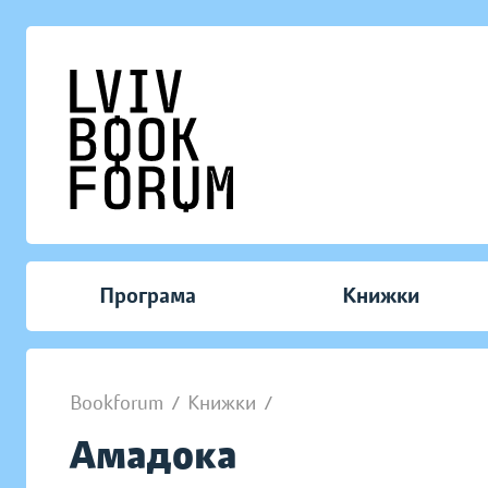
Програма
Книжки
Bookforum
/
Книжки
/
Амадока