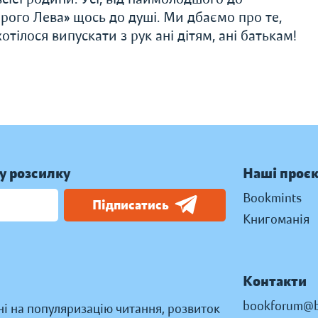
рого Лева» щось до душі. Ми дбаємо про те,
тілося випускати з рук ані дітям, ані батькам!
у розсилку
Наші проє
Bookmints
Підписатись
Книгоманія
Контакти
bookforum@b
ні на популяризацію читання, розвиток