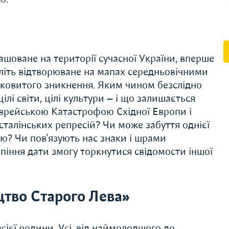
ашоване на території сучасної України, вперше
оліть відтворюване на мапах середньовічними
ілковитого зникнення. Яким чином безслідно
лі світи, цілі культури — і що залишається
 єврейською Катастрофою Східної Европи і
 сталінських репресій? Чи може забуття однієї
лю? Чи пов’язують нас знаки і шрами
рпіння дати змогу торкнутися свідомости іншої
тво Старого Лева»
сієї родини. Усі, від наймолодшого до