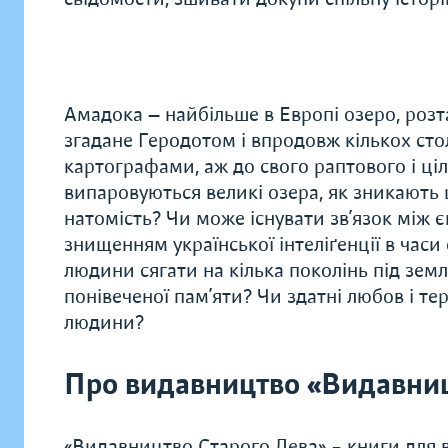
Амадока — найбільше в Европі озеро, розт
згадане Геродотом і впродовж кількох ст
картографами, аж до свого раптового і ц
випаровуються великі озера, як зникають ці
натомість? Чи може існувати зв’язок між
знищенням української інтеліґенції в часи
людини сягати на кілька поколінь під зем
понівеченої пам’яти? Чи здатні любов і те
людини?
Про видавництво «Видавниц
«Видавництво Старого Лева» – книги для в