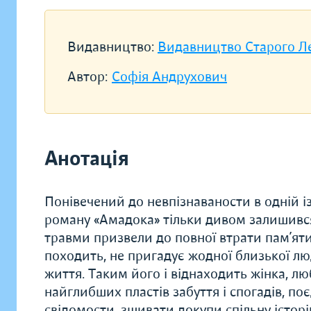
Видавництво:
Видавництво Старого Л
Автор:
Софія Андрухович
Анотація
Понівечений до невпізнаваности в одній із
роману «Амадока» тільки дивом залишився 
травми призвели до повної втрати пам’яти: 
походить, не пригадує жодної близької л
життя. Таким його і віднаходить жінка, люб
найглибших пластів забуття і спогадів, по
свідомости, зшивати докупи спільну історі