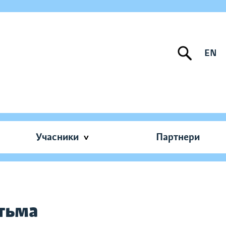
EN
Учасники
Партнери
ітьма