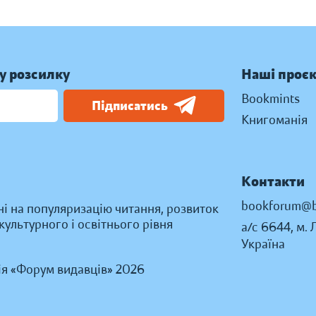
у розсилку
Наші проє
Bookmints
Підписатись
Книгоманія
Контакти
bookforum@b
ні на популяризацію читання, розвиток
ультурного і освітнього рівня
а/с 6644, м. 
Україна
ія «Форум видавців» 2026