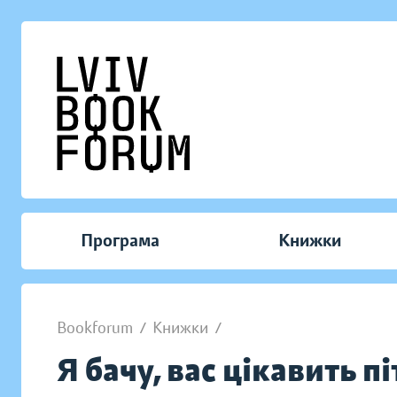
Програма
Книжки
Bookforum
/
Книжки
/
Я бачу, вас цікавить п