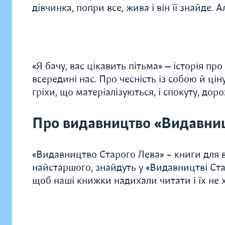
дівчинка, попри все, жива і він її знайде. А
«Я бачу, вас цікавить пітьма» — історія пр
всередині нас. Про чесність із собою й цін
гріхи, що матеріалізуються, і спокуту, доро
Про видавництво «Видавниц
«Видавництво Старого Лева» – книги для в
найстаршого, знайдуть у «Видавництві Ста
щоб наші книжки надихали читати і їх не хо