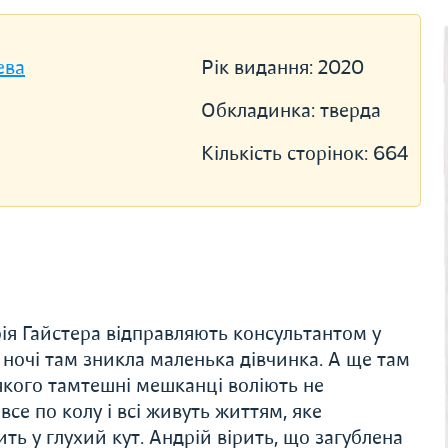
ева
Рік видання:
2020
Обкладинка:
тверда
Кількість сторінок:
664
ія Гайстера відправляють консультантом у
 ночі там зникла маленька дівчинка. А ще там
 якого тамтешні мешканці воліють не
все по колу і всі живуть життям, яке
ть у глухий кут. Андрій вірить, що загублена