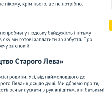
ле нікому, крім нього, це не потрібно.
о непробивну людську байдужість і пітьму
у, яку ми готові заплатити за забуття. Про
жчу за спокій.
тво Старого Лева»
сієї родини. Усі, від наймолодшого до
рого Лева» щось до душі. Ми дбаємо про те,
тілося випускати з рук ані дітям, ані батькам!