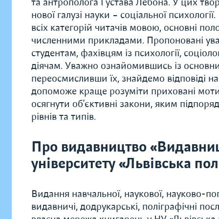
та антрополога Ґустава Лебона. У цих тв
нової галузі науки – соціальної психологі
всіх категорій читачів мовою, основні по
численними прикладами. Пропоновані уваз
студентам, фахівцям із психології, соціоло
діячам. Уважно ознайомившись із основн
переосмисливши їх, знайдемо відповіді на 
допоможе краще розуміти приховані мотив
осягнути об’єктивні закони, яким підпоряд
рівнів та типів.
Про видавництво «Видавни
університету «Львівська пол
Видання навчальної, наукової, науково-поп
видавничі, додрукарські, поліграфічні по