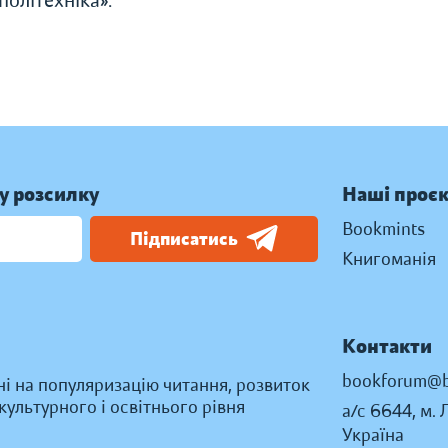
олітехніка».
у розсилку
Наші проє
Bookmints
Підписатись
Книгоманія
Контакти
bookforum@b
ні на популяризацію читання, розвиток
ультурного і освітнього рівня
а/с 6644, м. 
Україна