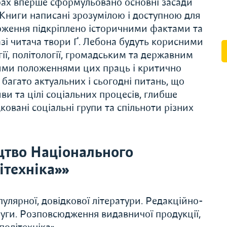
орах вперше сформульовано основні засади
ї. Книги написані зрозумілою і доступною для
ложення підкріплено історичними фактами та
і читача твори Ґ. Лебона будуть корисними
гії, політології, громадським та державним
ими положеннями цих праць і критично
багато актуальних і сьогодні питань, що
и та цілі соціальних процесів, глибше
ковані соціальні групи та спільноти різних
цтво Національного
ітехніка»»
улярної, довідкової літератури. Редакційно-
слуги. Розповсюдження видавничої продукції,