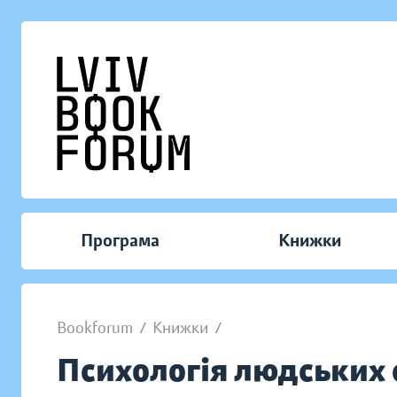
Програма
Книжки
Bookforum
/
Книжки
/
Психологія людських 