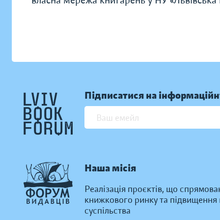
власна мережа книгарень у НУ «Львівська п
Підписатися на інформаційн
Наша місія
Реалізація проєктів, що спрямова
книжкового ринку та підвищення к
суспільства