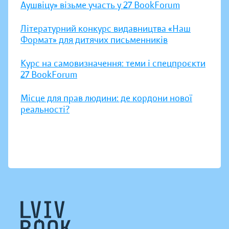
Аушвіцу» візьме участь у 27 BookForum
Літературний конкурс видавництва «Наш
Формат» для дитячих письменників
Курс на самовизначення: теми і спецпроєкти
27 BookForum
Місце для прав людини: де кордони нової
реальності?