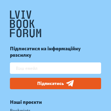
Підписатися на інформаційну
розсилку
Підписатись
Наші проєкти
Bookmints