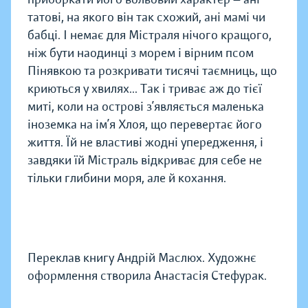
татові, на якого він так схожий, ані мамі чи
бабці. І немає для Містраля нічого кращого,
ніж бути наодинці з морем і вірним псом
Пінявкою та розкривати тисячі таємниць, що
криються у хвилях... Так і триває аж до тієї
миті, коли на острові з’являється маленька
іноземка на ім’я Хлоя, що перевертає його
життя. Їй не властиві жодні упередження, і
завдяки їй Містраль відкриває для себе не
тільки глибини моря, але й кохання.
Переклав книгу Андрій Маслюх. Художнє
оформлення створила Анастасія Стефурак.