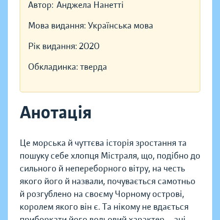
Автор:
Анджела Нанетті
Мова видання:
Українська мова
Рік видання:
2020
Обкладинка:
тверда
Анотація
Це морська й чуттєва історія зростання та
пошуку себе хлопця Містраля, що, подібно до
сильного й непереборного вітру, на честь
якого його й назвали, почувається самотньо
й розгублено на своєму Чорному острові,
королем якого він є. Та нікому не вдається
приборкати його вольовий характер — ані