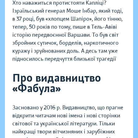
Хто наважиться протистояти Капліці?
Ізраїльський генерал Моше Інбар, який тоді,
в 37 році, був «хлопцем Шапіро», його тінню,
тепер, 50 років по тому, пише в Тель-Авіві
історію передвоєнної Варшави. То був світ
збройних сутичок, борделів, наркотичного
куражу і зруйнованих доль. А десь там уже
підносилось передчуття близької трагедії
Про видавництво
«Фабула»
Засновано у 2016 р. Видавництво, що прагне
відкрити читачам нові імена і нові сторінки
світової та української літератури. Тільки
найкращі твори вітчизняних і зарубіжних