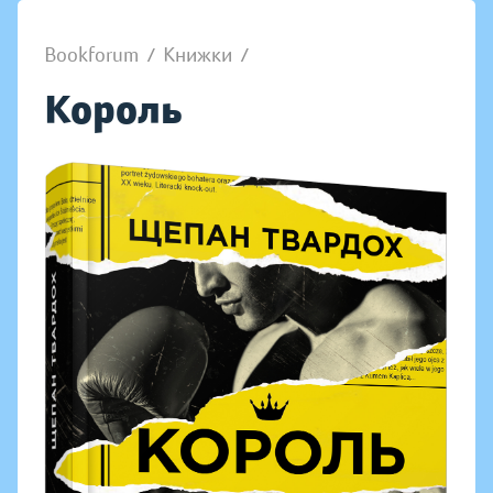
Bookforum
/
Книжки
/
Король