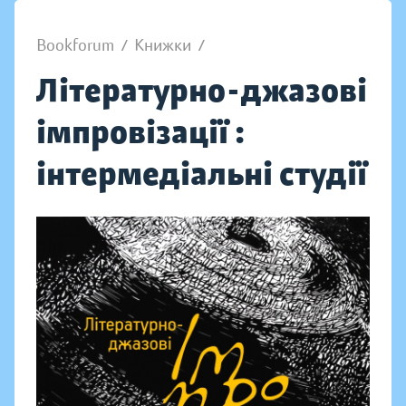
Bookforum
/
Книжки
/
Літературно-джазові
імпровізації :
інтермедіальні студії