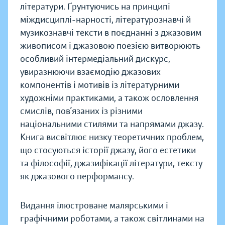
літератури. Ґрунтуючись на принципі
міждисциплі-нарності, літературознавчі й
музикознавчі тексти в поєднанні з джазовим
живописом і джазовою поезією витворюють
особливий інтермедіальний дискурс,
увиразнюючи взаємодію джазових
компонентів і мотивів із літературними
художніми практиками, а також ословлення
смислів, пов’язаних із різними
національними стилями та напрямами джазу.
Книга висвітлює низку теоретичних проблем,
що стосуються історії джазу, його естетики
та філософії, джазифікації літератури, тексту
як джазового перформансу.
Видання ілюстроване малярськими і
графічними роботами, а також світлинами на