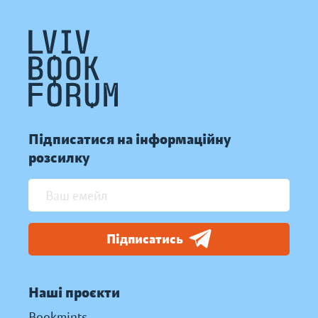
Підписатися на інформаційну
розсилку
Підписатись
Наші проєкти
Bookmints