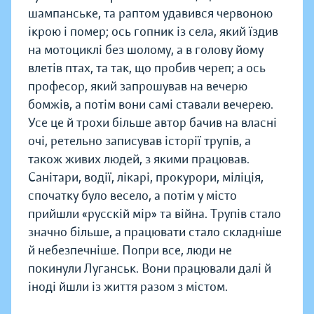
шампанське, та раптом удавився червоною
ікрою і помер; ось гопник із села, який їздив
на мотоциклі без шолому, а в голову йому
влетів птах, та так, що пробив череп; а ось
професор, який запрошував на вечерю
бомжів, а потім вони самі ставали вечерею.
Усе це й трохи більше автор бачив на власні
очі, ретельно записував історії трупів, а
також живих людей, з якими працював.
Санітари, водії, лікарі, прокурори, міліція,
спочатку було весело, а потім у місто
прийшли «русскій мір» та війна. Трупів стало
значно більше, а працювати стало складніше
й небезпечніше. Попри все, люди не
покинули Луганськ. Вони працювали далі й
іноді йшли із життя разом з містом.