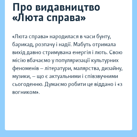
Про видавництво
«Люта справа»
«Люта справа» народилася в часи бунту,
барикад, розпачу і надії. Мабуть отримала
вихід давно стримувана енергія і лють. Свою
місію вбачаємо у популяризації культурних
феноменів — літератури, малярства, дизайну,
музики, — що є актуальними і співзвучними
сьогоденню. Думаємо робити це віддано і «з
вогником».