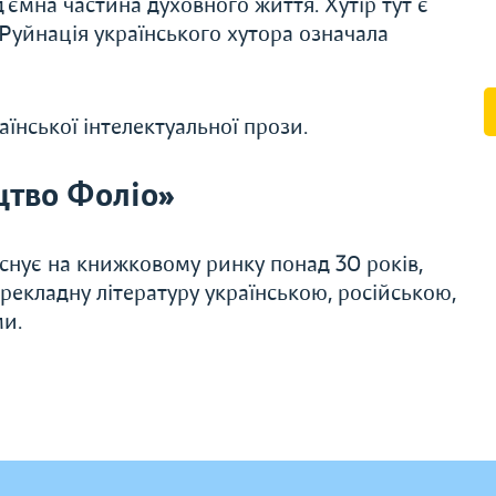
д’ємна частина духовного життя. Хутір тут є
 Руйнація українського хутора означала
аїнської інтелектуальної прози.
цтво Фоліо»
Існує на книжковому ринку понад 30 років,
ерекладну літературу українською, російською,
ми.