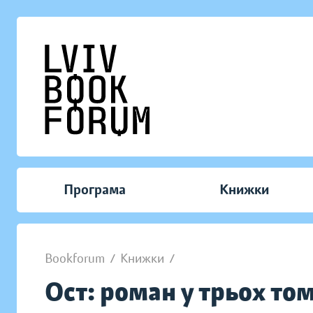
Програма
Книжки
Bookforum
/
Книжки
/
Ост: роман у трьох тома