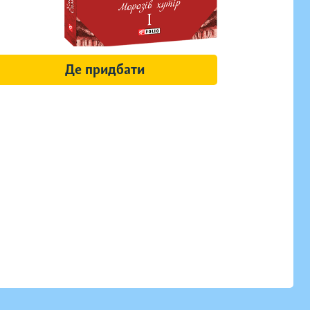
Де придбати