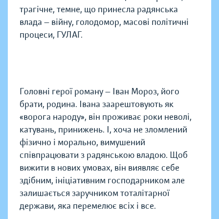
трагічне, темне, що принесла радянська
влада — війну, голодомор, масові політичні
процеси, ГУЛАГ.
Головні герої роману — Іван Мороз, його
брати, родина. Івана заарештовують як
«ворога народу», він проживає роки неволі,
катувань, принижень. І, хоча не зломлений
фізично і морально, вимушений
співпрацювати з радянською владою. Щоб
вижити в нових умовах, він виявляє себе
здібним, ініціативним господарником але
залишається заруч­ником тоталітарної
держави, яка перемелює всіх і все.