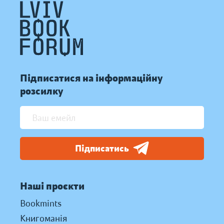
Підписатися на інформаційну
розсилку
Підписатись
Наші проєкти
Bookmints
Книгоманія