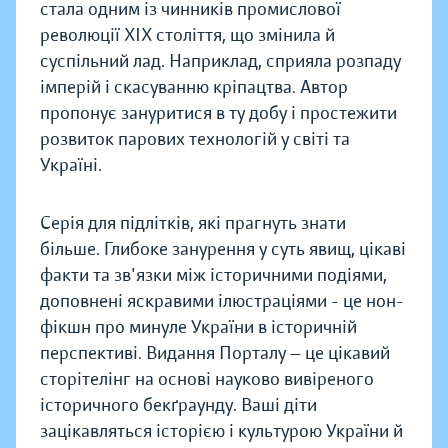
стала одним із чинників промислової
революції ХІХ століття, що змінила й
суспільний лад. Наприклад, сприяла розпаду
імперій і скасуванню кріпацтва. Автор
пропонує зануритися в ту добу і простежити
розвиток парових технологій у світі та
Україні.
Серія для підлітків, які прагнуть знати
більше. Глибоке занурення у суть явищ, цікаві
факти та зв'язки між історичними подіями,
доповнені яскравими ілюстраціями - це нон-
фікшн про минуле України в історичній
перспективі. Видання Порталу — це цікавий
сторітелінг на основі науково вивіреного
історичного бекґраунду. Ваші діти
зацікавляться історією і культурою України й