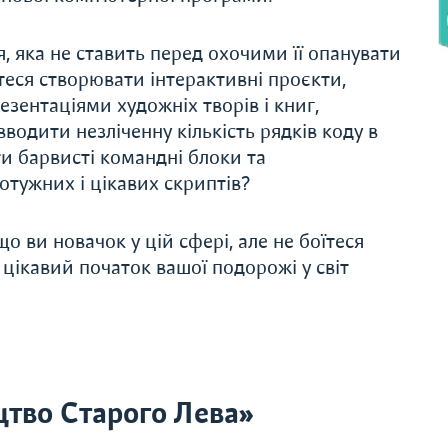
, яка не ставить перед охочими її опанувати
теся створювати інтерактивні проєкти,
зентаціями художніх творів і книг,
водити незліченну кількість рядків коду в
и барвисті командні блоки та
отужних і цікавих скриптів?
що ви новачок у цій сфері, але не боїтеся
 цікавий початок вашої подорожі у світ
тво Старого Лева»