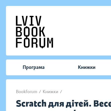
Програма
Книжки
Bookforum
/
Книжки
/
Scratch для дітей. Ве