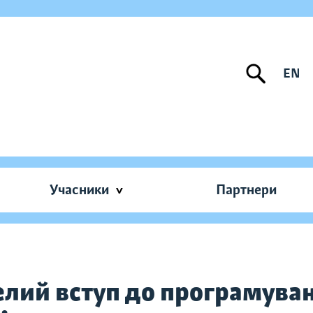
EN
Учасники
Партнери
селий вступ до програмуван