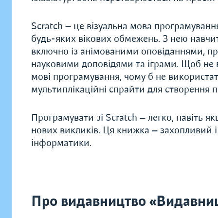
Scratch — це візуальна мова програмування
будь-яких вікових обмежень. З нею навчи
включно із анімованими оповіданнями, пре
науковими доповідями та іграми. Щоб не в
мові програмування, чому б не використат
мультиплікаційні спрайти для створення п
Програмувати зі Scratch — легко, навіть як
нових викликів. Ця книжка — захопливий і
інформатики.
Про видавництво «Видавниц