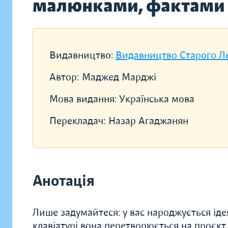
малюнками, фактами 
Видавництво:
Видавництво Старого Л
Автор:
Маджед Марджі
Мова видання:
Українська мова
Перекладач:
Назар Агаджанян
Анотація
Лише задумайтеся: у вас народжується ідея
клавіатурі вона перетворюється на проєкт