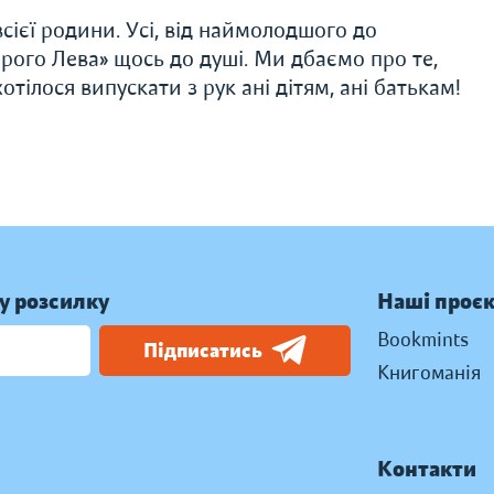
сієї родини. Усі, від наймолодшого до
рого Лева» щось до душі. Ми дбаємо про те,
тілося випускати з рук ані дітям, ані батькам!
у розсилку
Наші проє
Bookmints
Підписатись
Книгоманія
Контакти