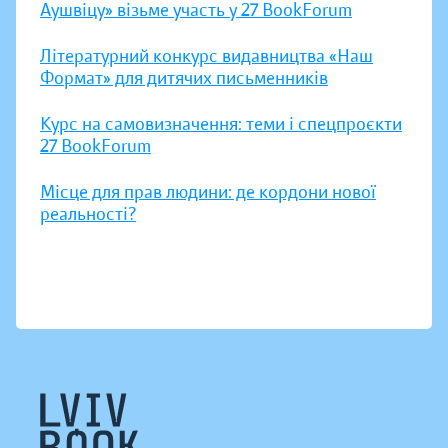
Аушвіцу» візьме участь у 27 BookForum
Літературний конкурс видавництва «Наш
Формат» для дитячих письменників
Курс на самовизначення: теми і спецпроєкти
27 BookForum
Місце для прав людини: де кордони нової
реальності?