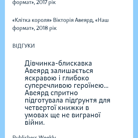
формат», 2017 рік
«Клітка короля» Вікторія Авеярд, «Наш
формат», 2018 рік
ВІДГУКИ
Дівчинка-блискавка
Авеярд залишається
яскравою і глибоко
суперечливою героїнею...
Авеярд спритно
підготувала підґрунтя для
четвертої книжки в
умовах ще не виграної
війни.
Publishers Weekly