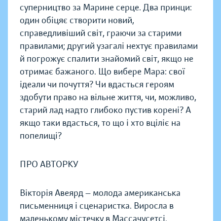
суперництво за Марине серце. Два принци:
один обіцяє створити новий,
справедливіший світ, граючи за старими
правилами; другий узагалі нехтує правилами
й погрожує спалити знайомий світ, якщо не
отримає бажаного. Що вибере Мара: свої
ідеали чи почуття? Чи вдасться героям
здобути право на вільне життя, чи, можливо,
старий лад надто глибоко пустив корені? А
якщо таки вдасться, то що і хто вціліє на
попелищі?
ПРО АВТОРКУ
Вікторія Авеярд — молода американська
письменниця і сценаристка. Виросла в
маленькому містечку в Массачусетсі.