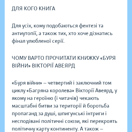
ДЛЯ КОГО КНИГА
Для усіх, кому подобаються фентезі та
антиутопії, а також тих, хто хоче дізнатись
фінал улюбленої серії.
ЧОМУ ВАРТО ПРОЧИТАТИ КНИЖКУ «БУРЯ
ВІЙНИ» ВІКТОРІЇ АВЕЯРД
«Буря війни» — четвертий і заключний том
циклу «Багряна королева» Вікторії Авеярд, у
якому на героїню (і читачів) чекають
масштабні битви за території й боротьба
пропаганд за душі, шпигунські інтриги і
несподівані політичні союзи, які перекроять
політичну карту континенту. А також —