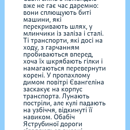
вже не гає час даремно:
вони сплющують биті
машини, які
перекривають шлях, у
млинчики із заліза і сталі.
Ті транспорти, які досі на
ходу, з гарчанням
пробиваються вперед,
хоча їх шкрябають гілки і
намагаються перевернути
корені. У пропахлому
димом повітрі Євангеліна
заскакує на корпус
транспорта. Лунають
постріли, але кулі падають
на узбіччя, відкинуті її
навиком. Обабіч
Яструбиної дороги