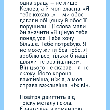
одна зрада — не лише
Келова, а й моя власна. «Я
тебе кохаю...» — ми обоє
давали обіцянку й обоє її
порушили. Ці слова мали
би значити «Я ціную тебе
понад усе. Тебе хочу
більше. Тебе потребую. Я
не можу жити без тебе. Я
зроблю все, тільки б наші
шляхи не розійшлися».
Він цього не сказав. І я не
скажу. Його корона
важливіша, ніж я, а моя
справа важливіша, ніж він.
Повітря двигтить від
тріску металу і скла.
Євангеліна з командою