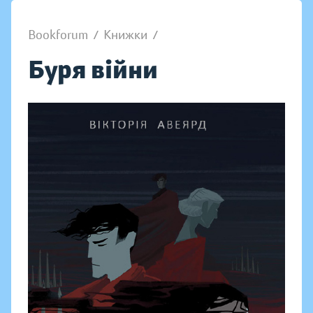
Bookforum
/
Книжки
/
Буря війни