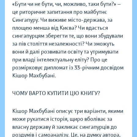
«Бути чи не бути, чи, можливо, таки бути?» —
це риторичне запитання про майбутнє
Сингапуру. Чи виживе місто-держава, за
площею менша від Києва? Чи вдасться
сингапурцям зберегти те, що вони збудували
за пів століття незалежності? Чи зможуть
вони й далі розвивати освіту та утримувати
при владі інтелектуальну еліту? Про це
розмірковує дипломат із 33-річним досвідом
Кішор Махбубані.
ЧОМУ ВАРТО КУПИТИ ЦЮ КНИГУ?
Кішор Махбубані описує три варіанти, якими
може рухатися історія, щиро вболіває за
власну державу й закликає сингапурців до
роздумів і самоаналізу. Це, на думку автора,