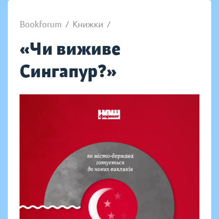
Bookforum
/
Книжки
/
«Чи виживе
Сингапур?»