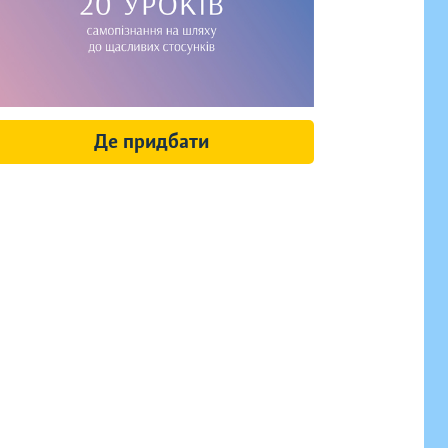
Де придбати