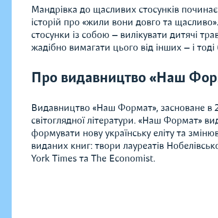
Мандрівка до щасливих стосунків починаєт
історій про «жили вони довго та щасливо
стосунки із собою — вилікувати дитячі тра
жадібно вимагати цього від інших — і тод
Про видавництво «Наш Фор
Видавництво «Наш Формат», засноване в 20
світоглядної літератури. «Наш Формат» ви
формувати нову українську еліту та зміню
виданих книг: твори лауреатів Нобелівсько
York Times та The Economist.