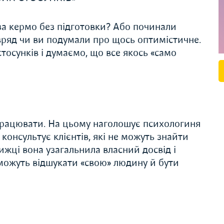
 за кермо без підготовки? Або починали
вряд чи ви подумали про щось оптимістичне.
осунків і думаємо, що все якось «само
працювати. На цьому наголошує психологиня
консультує клієнтів, які не можуть знайти
ижці вона узагальнила власний досвід і
оможуть відшукати «свою» людину й бути