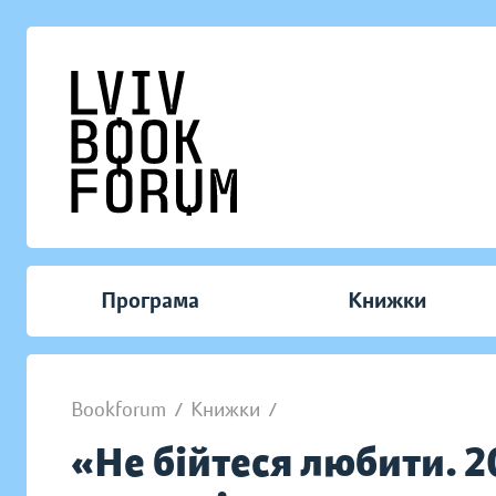
Програма
Книжки
Bookforum
/
Книжки
/
«Не бійтеся любити. 2