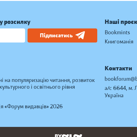
у розсилку
Наші проє
Bookmints
Підписатись
Книгоманія
Контакти
bookforum@b
ні на популяризацію читання, розвиток
ультурного і освітнього рівня
а/с 6644, м. 
Україна
ія «Форум видавців» 2026