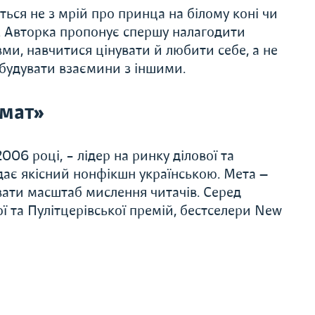
ься не з мрій про принца на білому коні чи
». Авторка пропонує спершу налагодити
вми, навчитися цінувати й любити себе, а не
і будувати взаємини з іншими.
мат»
06 році, – лідер на ринку ділової та
дає якісний нонфікшн українською. Мета —
вати масштаб мислення читачів. Серед
ї та Пулітцерівської премій, бестселери New