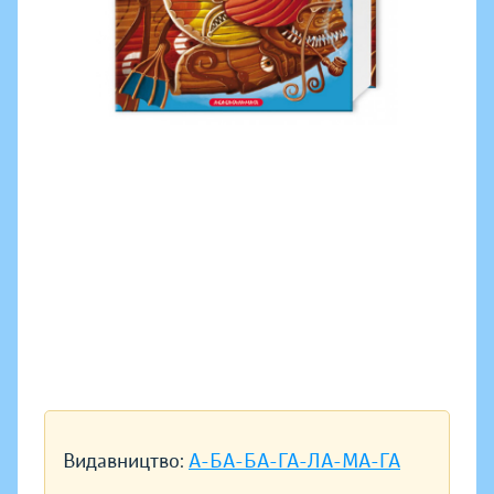
Видавництво:
А-БА-БА-ГА-ЛА-МА-ГА