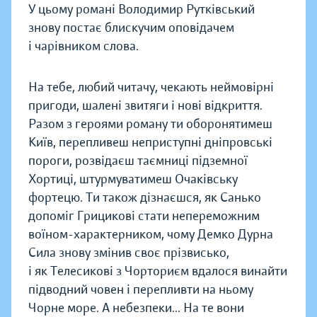
У цьому романі Володимир Рутківський
знову постає блискучим оповідачем
і чарівником слова.
На тебе, любий читачу, чекають неймовірні
пригоди, шалені звитяги і нові відкриття.
Разом з героями роману ти оборонятимеш
Київ, перепливеш неприступні дніпровські
пороги, розвідаєш таємниці підземної
Хортиці, штурмуватимеш Очаківську
фортецю. Ти також дізнаєшся, як Санько
допоміг Грицикові стати непереможним
воїном-характерником, чому Демко Дурна
Сила знову змінив своє прізвисько,
і як Телесикові з Чорториєм вдалося винайти
підводний човен і перепливти на ньому
Чорне море. А небезпеки... На те вони