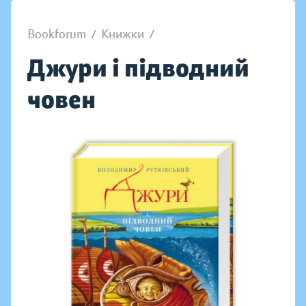
Bookforum
/
Книжки
/
Джури і підводний
човен