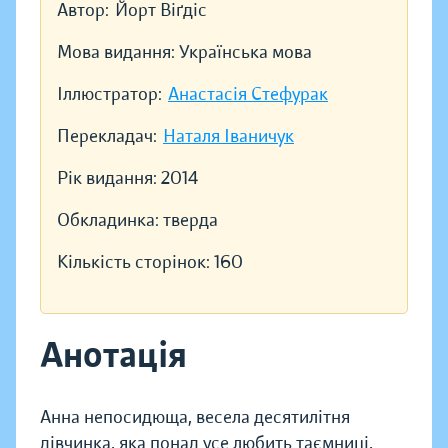
Автор:
Йорт Віґдіс
Мова видання:
Українська мова
Іллюстратор:
Анастасія Стефурак
Перекладач:
Наталя Іваничук
Рік видання:
2014
Обкладинка:
тверда
Кількість сторінок:
160
Анотація
Анна непосидюща, весела десятилітня
дівчинка, яка понад усе любить таємниці,