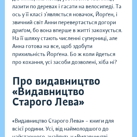
лазити по деревах і гасати на велосипеді. Та
ось у її класі з’являється новачок, Йорґен, і
звичний світ Анни перевертається догори
дриґом, бо вона вперше в житті закохується.
На її шляху стають численні суперниці, але
Анна готова на все, щоб здобути
прихильність Йорґена. Бо ж коли йдеться
про кохання, усі засоби дозволені, хіба ні?
Про видавництво
«Видавництво
Старого Лева»
«Видавництво Старого Лева» – книги для
всієї родини. Усі, від наймолодшого до
найстаршого, знайдуть у «Видавництві