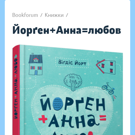
Bookforum
/
Книжки
/
Йорґен+Анна=любов