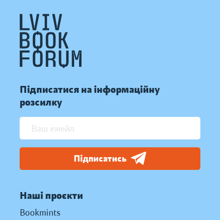
Підписатися на інформаційну
розсилку
Підписатись
Наші проєкти
Bookmints