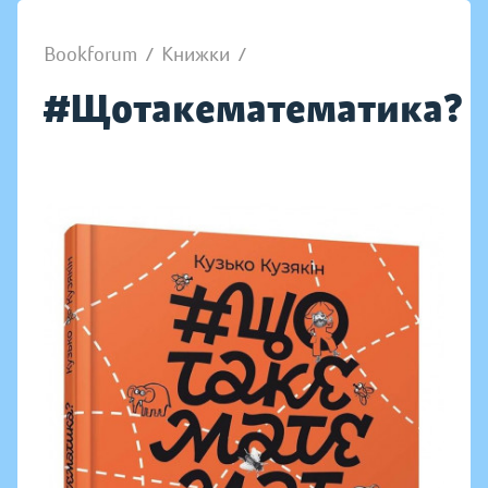
Bookforum
/
Книжки
/
#Щотакематематика?