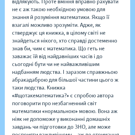
відлякують. Проте вміння вправно рахувати
не є аж такою необхідною умовою для
знання й розуміння математики. Якщо її
взагалі можливо зрозуміти. Адже, як
стверджує ця книжка, в цілому світі не
знайдеться нікого, хто справді достеменно
знав би, чим є математика. Що геть не
заважає їй від найдавніших часів і до
сьогодні бути чи не найважливішим
надбанням людства. І заразом справжньою
абракадаброю для більшої частини цього ж
таки людства. Книжка
«#щотакематематика?» є спробою автора
поговорити про незбагненний світ
математики «нормальною» мовою. Вона аж
ніяк не допоможе у виконанні домашніх
завдань чи підготовки до ЗНО, але може
посприяти важливішому — аж до отримання