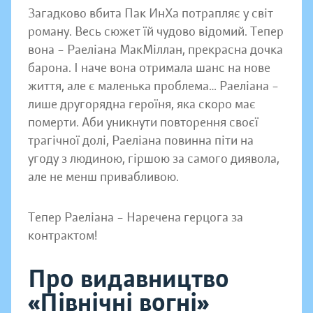
Загадково вбита Пак ИнХа потрапляє у світ
роману. Весь сюжет їй чудово відомий. Тепер
вона – Раеліана МакМіллан, прекрасна дочка
барона. І наче вона отримала шанс на нове
життя, але є маленька проблема… Раеліана –
лише другорядна героїня, яка скоро має
померти. Аби уникнути повторення своєї
трагічної долі, Раеліана повинна піти на
угоду з людиною, гіршою за самого диявола,
але не менш привабливою.
Тепер Раеліана – Наречена герцога за
контрактом!
Про видавництво
«Північні вогні»