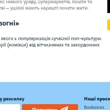
ло: ніякого уряду, супермаркетів, пошти та
тві — уцілілі мають нарешті почати жити.
вогні»
якого є популяризація сучасної поп-культури.
ії (комікси) від вітчизняних та закордонних
у розсилку
Наші проє
Bookmints
Підписатись