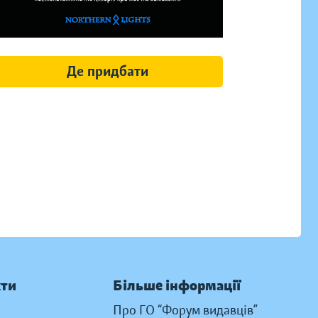
Де придбати
кти
Більше інформації
Про ГО “Форум видавців”