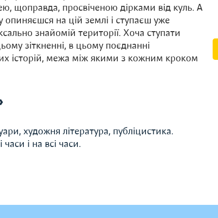
ю, щоправда, просвіченою дірками від куль. А
у опиняєшся на цій землі і ступаєш уже
сально знайомій території. Хоча ступати
цьому зіткненні, в цьому поєднанні
их історій, межа між якими з кожним кроком
»
уари, художня література, публіцистика.
часи і на всі часи.