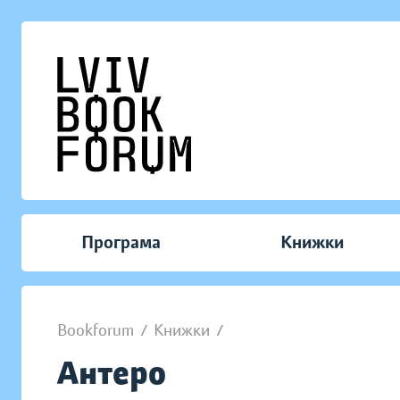
Програма
Книжки
Bookforum
/
Книжки
/
Антеро