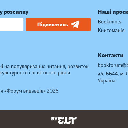
у розсилку
Наші проє
Bookmints
Підписатись
Книгоманія
Контакти
bookforum@b
ні на популяризацію читання, розвиток
ультурного і освітнього рівня
а/с 6644, м. 
Україна
ія «Форум видавців» 2026