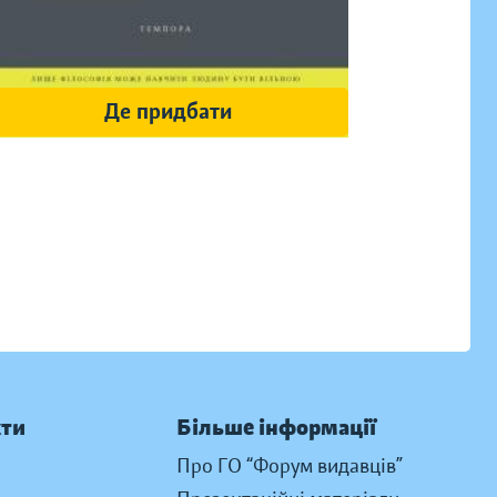
Де придбати
кти
Більше інформації
Про ГО “Форум видавців”