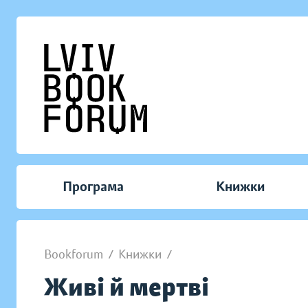
Програма
Книжки
Bookforum
/
Книжки
/
Живі й мертві