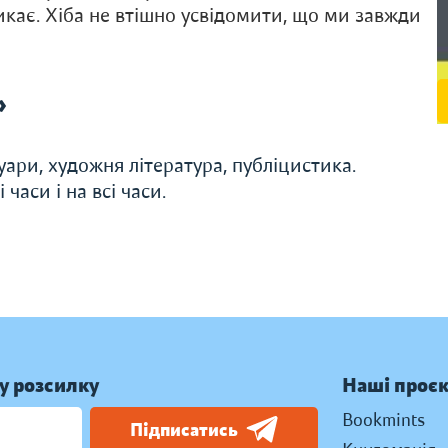
икає. Хіба не втішно усвідомити, що ми завжди
»
уари, художня література, публіцистика.
часи і на всі часи.
у розсилку
Наші проє
Bookmints
Підписатись