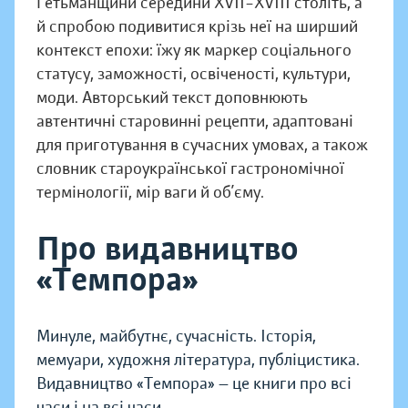
Гетьманщини середини XVII–XVIII століть, а
й спробою подивитися крізь неї на ширший
контекст епохи: їжу як маркер соціального
статусу, заможності, освіченості, культури,
моди. Авторський текст доповнюють
автентичні старовинні рецепти, адаптовані
для приготування в сучасних умовах, а також
словник староукраїнської гастрономічної
термінології, мір ваги й об’єму.
Про видавництво
«Темпора»
Минуле, майбутнє, сучасність. Історія,
мемуари, художня література, публіцистика.
Видавництво «Темпора» — це книги про всі
часи і на всі часи.