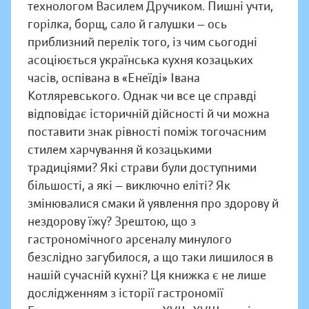
технологом Василем Дручиком. Пишні учти,
горілка, борщ, сало й галушки — ось
приблизний перелік того, із чим сьогодні
асоціюється українська кухня козацьких
часів, оспівана в «Енеїді» Івана
Котляревського. Однак чи все це справді
відповідає історичній дійсності й чи можна
поставити знак рівності поміж тогочасним
стилем харчування й козацькими
традиціями? Які страви були доступними
більшості, а які — виключно еліті? Як
змінювалися смаки й уявлення про здорову й
нездорову їжу? Зрештою, що з
гастрономічного арсеналу минулого
безслідно загубилося, а що таки лишилося в
нашій сучасній кухні? Ця книжка є не лише
дослідженням з історії гастрономії