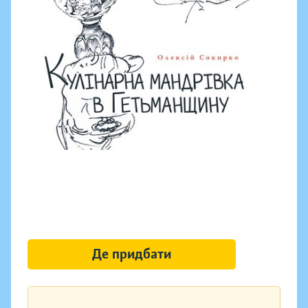
Де придбати