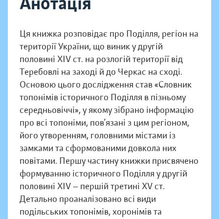
Анотація
Ця книжка розповідає про Поділля, регіон на
території України, що виник у другій
половині XIV ст. на розлогій території від
Теребовлі на заході й до Черкас на сході.
Основою цього дослідження став «Словник
топонімів історичного Поділля в пізньому
середньовіччі», у якому зібрано інформацію
про всі топоніми, пов’язані з цим регіоном,
його утворенням, головними містами із
замками та сформованими довкола них
повітами. Першу частину книжки присвячено
формуванню історичного Поділля у другій
половині XIV — першій третині XV ст.
Детально проаналізовано всі види
подільських топонімів, хоронімів та