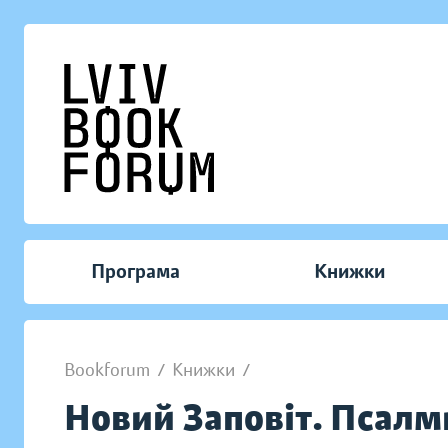
Програма
Книжки
Bookforum
/
Книжки
/
Новий Заповіт. Псалм