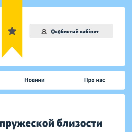
Особистий кабінет
Новини
Про нас
упружеской близости