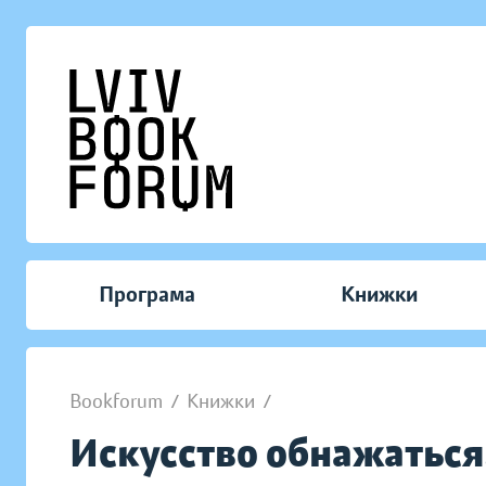
Програма
Книжки
Bookforum
/
Книжки
/
Искусство обнажаться