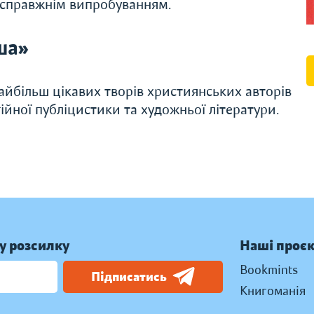
их справжнім випробуванням.
ша»
айбільш цікавих творів християнських авторів
гійної публіцистики та художньої літератури.
у розсилку
Наші проє
Bookmints
Підписатись
Книгоманія