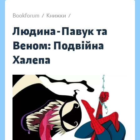
Bookforum
/
Книжки
/
Людина-Павук та
Веном: Подвійна
Халепа