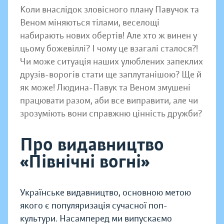
Коли внаслідок зловісного плану Павучок та
Веном міняються тілами, веселощі
набирають нових обертів! Але хто ж винен у
цьому божевіллі? І чому це взагалі сталося?!
Чи може ситуація наших улюблених запеклих
друзів-ворогів стати ще заплутанішою? Ще й
як може! Людина-Павук та Веном змушені
працювати разом, аби все виправити, але чи
зрозуміють вони справжню цінність дружби?
Про видавництво
«Північні вогні»
Українське видавництво, основною метою
якого є популяризація сучасної поп-
культури. Насамперед ми випускаємо