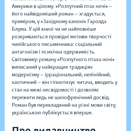
Америки в цілому. «Розпутний птах ночі» —
його найвідоміший роман — згадується,
приміром, у «Західному каноні» Гаролда
Блума. У цій книзі чи не найповніше
розкриваються провідні мотиви творчості
чилійського письменника: соціальний
антагонізм і психічна одержимість.
Світовимір роману «Розпутного птаха ночі»
виписаний у найкращих традиціях
модернізму — ірраціональний, нелінійний,
хаотичний — він гіпнотизує читача, вводить у
стан на межі несвідомості і дозволяє
пережити ледь не шизофренічний досвід.
Роман був перекладений на різні мови світу;
українською публікується вперше.
Про видавництво