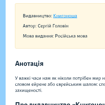
Видавництво:
Книгоноша
Автор:
Сергій Головін
Мова видання:
Російська мова
Анотація
У важкі часи нам як ніколи потрібен мир н
словом ейрене або єврейським шалом: спок
захищеності.
Про видавництво «Книгоно