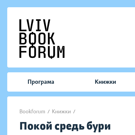
Програма
Книжки
Bookforum
/
Книжки
/
Покой средь бури