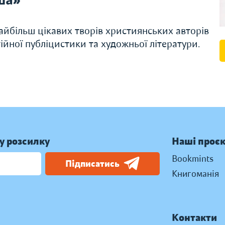
айбільш цікавих творів християнських авторів
гійної публіцистики та художньої літератури.
у розсилку
Наші проє
Bookmints
Підписатись
Книгоманія
Контакти