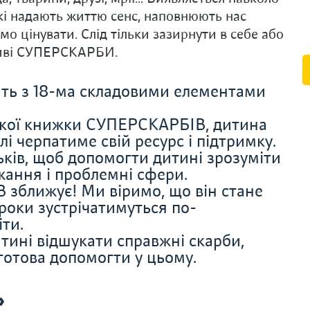
кі надають життю сенс, наповнюють нас
о цінувати. Слід тільки зазирнути в себе або
бливі СУПЕРСКАРБИ.
ять з 18-ма складовими елементами
кої книжки СУПЕРСКАРБІВ, дитина
лі черпатиме свій ресурс і підтримку.
ьків, щоб допомогти дитині зрозуміти
жання і проблемні сфери.
зближує! Ми віримо, що він стане
 роки зустрічатимуться по-
іти.
ині відшукати справжні скарби,
готова допомогти у цьому.
»