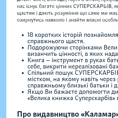
нас існує багато цінних СУПЕРСКАРБІВ, я
щастям і дають розуміння що саме ми маєм
озирнутись навколо і знайти власні осо
18 коротких історій познайомл
справжнього щастя.
Подорожуючи сторінками Вели
визанчить цінності, в яких нада
Книга — інструмент в руках бат
себе, викрити нереалізовані ба
Спільний пошук СУПЕРСКАРБІВ 
містком, на якому навіть через
справжньому близькі батьки і д
Якщо Ви бажаєте допомогти дит
«Велика книжка Суперскарбів» 
Про видавництво «Каламар