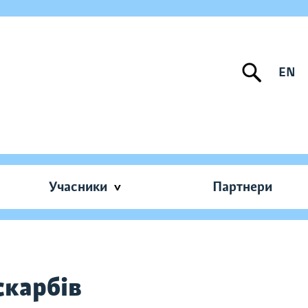
EN
Учасники
Партнери
скарбів