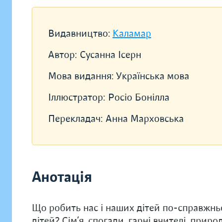
Видавництво:
Каламар
Автор:
Сусанна Ісерн
Мова видання:
Українська мова
Іллюстратор:
Росіо Бонілла
Перекладач:
Анна Марховська
Анотація
Що робить нас і наших дітей по-справжн
дітей? Сім’я, спогади, гарні вчителі, прир