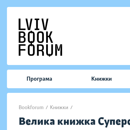
Програма
Книжки
Bookforum
/
Книжки
/
Велика книжка Супер