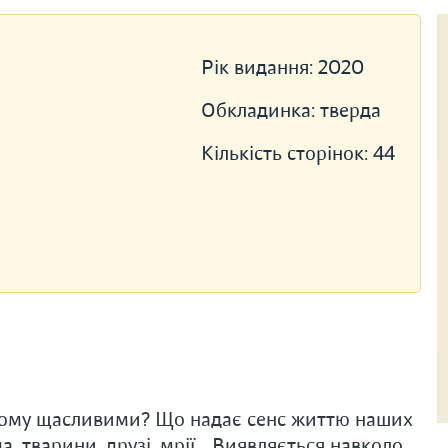
Рік видання:
2020
Обкладинка:
тверда
Кількість сторінок:
44
ьому щасливими? Що надає сенс життю наших
ода, тварини, друзі, мрії… Виявляється навколо