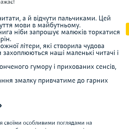
ражає!
итати, а й відчути пальчиками. Цей
чуття мови в майбутньому.
нига ніби запрошує малюків торкатися
рін.
ожної літери, які створила чудова
 захоплюються наші маленькі читачі і
нченого гумору і прихованих сенсів,
ання змалку привчатиме до гарних
»
ся своїми особливими поглядами на