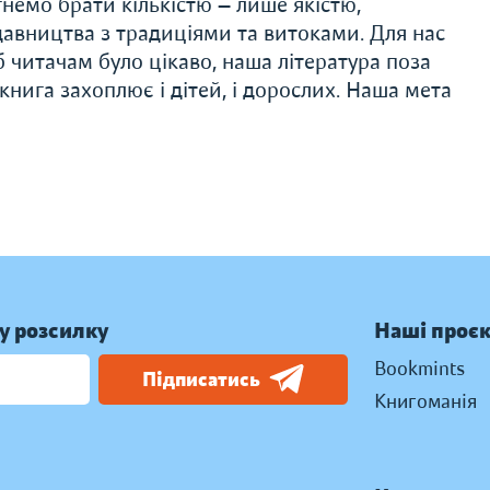
немо брати кількістю — лише якістю,
авництва з традиціями та витоками. Для нас
 читачам було цікаво, наша література поза
нига захоплює і дітей, і дорослих. Наша мета
у розсилку
Наші проє
Bookmints
Підписатись
Книгоманія