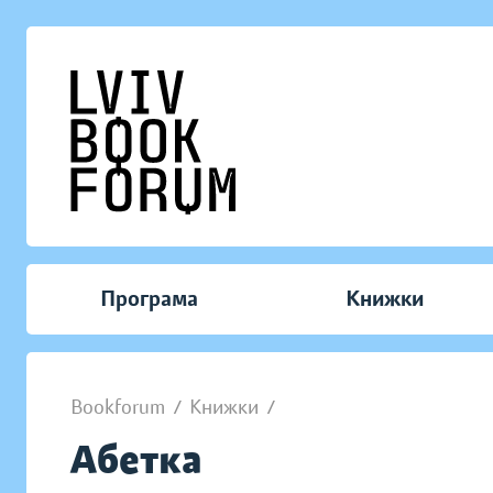
Програма
Книжки
Bookforum
/
Книжки
/
Абетка