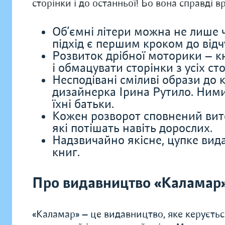
сторінки і до останньої! Бо вона справді в
Об’ємні літери можна не лише ч
підхід є першим кроком до від
Розвиток дрібної моторики — к
і обмацувати сторінки з усіх сто
Несподівані сміливі образи до к
дизайнерка Ірина Рутило. Ними
їхні батьки.
Кожен розворот сповнений вито
які потішать навіть дорослих.
Надзвичайно якісне, цупке вид
книг.
Про видавництво «Каламар
«Каламар» — це видавництво, яке керуєть