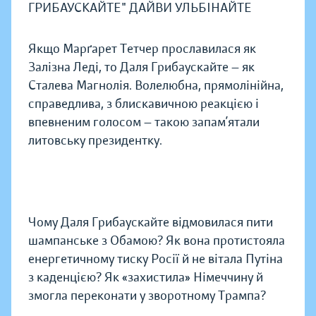
ГРИБАУСКАЙТЕ" ДАЙВИ УЛЬБІНАЙТЕ
Якщо Марґарет Тетчер прославилася як
Залізна Леді, то Даля Грибаускайте — як
Сталева Магнолія. Волелюбна, прямолінійна,
справедлива, з блискавичною реакцією і
впевненим голосом — такою запам’ятали
литовську президентку.
Чому Даля Грибаускайте відмовилася пити
шампанське з Обамою? Як вона протистояла
енергетичному тиску Росії й не вітала Путіна
з каденцією? Як «захистила» Німеччину й
змогла переконати у зворотному Трампа?