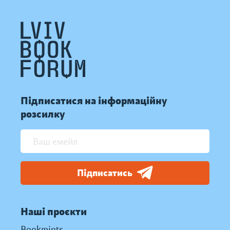
Підписатися на інформаційну
розсилку
Підписатись
Наші проєкти
Bookmints