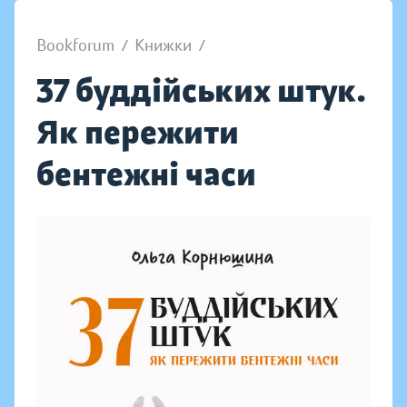
Bookforum
/
Книжки
/
37 буддійських штук.
Як пережити
бентежні часи