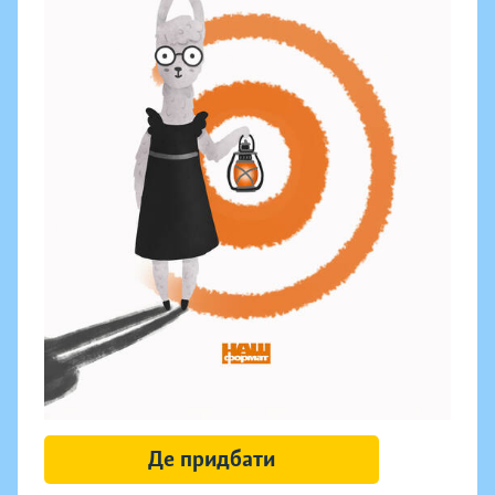
Де придбати