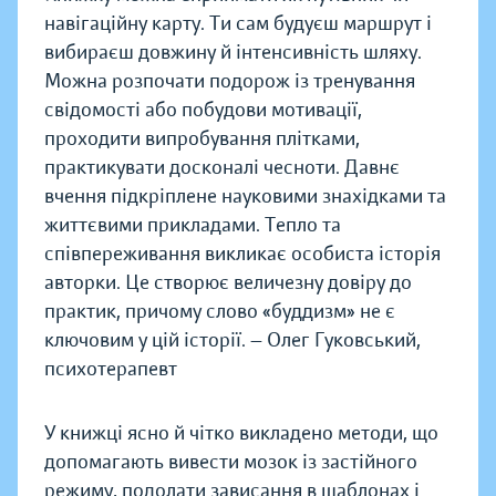
навігаційну карту. Ти сам будуєш маршрут і
вибираєш довжину й інтенсивність шляху.
Можна розпочати подорож із тренування
свідомості або побудови мотивації,
проходити випробування плітками,
практикувати досконалі чесноти. Давнє
вчення підкріплене науковими знахідками та
життєвими прикладами. Тепло та
співпереживання викликає особиста історія
авторки. Це створює величезну довіру до
практик, причому слово «буддизм» не є
ключовим у цій історії. — Олег Гуковський,
психотерапевт
У книжці ясно й чітко викладено методи, що
допомагають вивести мозок із застійного
режиму, подолати зависання в шаблонах і