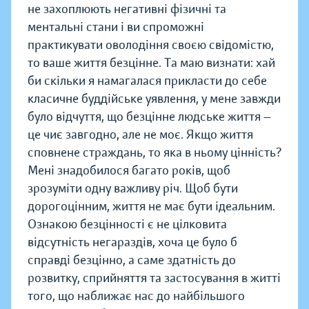
не захоплюють негативні фізичні та
ментальні стани і ви спроможні
практикувати оволодіння своєю свідомістю,
то ваше життя безцінне. Та маю визнати: хай
би скільки я намагалася прикласти до себе
класичне буддійське уявлення, у мене завжди
було відчуття, що безцінне людське життя —
це чиє завгодно, але не моє. Якщо життя
сповнене страждань, то яка в ньому цінність?
Мені знадобилося багато років, щоб
зрозуміти одну важливу річ. Щоб бути
дорогоцінним, життя не має бути ідеальним.
Ознакою безцінності є не цілковита
відсутність негараздів, хоча це було б
справді безцінно, а саме здатність до
розвитку, сприйняття та застосування в житті
того, що наближає нас до найбільшого