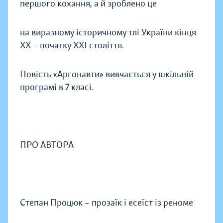
першого кохання, а й зроблено це
на виразному історичному тлі України кінця
ХХ – початку ХХI століття.
Повість «Аргонавти» вивчається у шкільній
програмі в 7 класі.
ПРО АВТОРА
Степан Процюк – прозаїк і есеїст із реноме