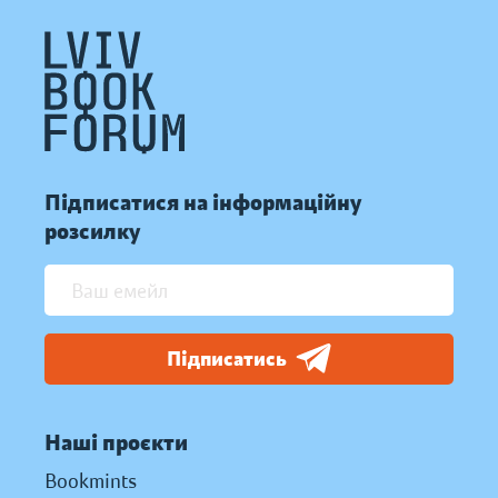
Підписатися на інформаційну
розсилку
Підписатись
Наші проєкти
Bookmints