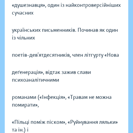
«душезнавця», один із найконтроверсійніших
сучасних
українських письменників. Починав як один
із чільних
поетів-дев’ятдесятників, член літгурту «Нова
деґенерація», відтак зажив слави
психоаналітичними
романами («Інфекція», «Травам не можна
помирати»,
«Пільці поміж піском», «Руйнування ляльки»
та ін.) і