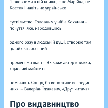
"Головними в цій книжці є не Марійка, не
Костик і навіть не українське
суспільство. Головним у ній є Кохання –
почуття, яке, народившись
одного разу в людській душі, створює там
цілий світ, осяяний
променями щастя. Як каже автор книжки,
«щасливі майже не
помічають Сонця, бо воно живе всередині
них». — Валеріан Їжакевич, «Друг читача».
Про видавництво