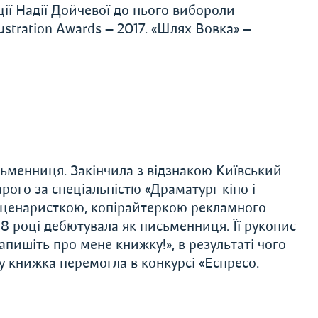
ації Надії Дойчевої до нього вибороли
ustration Awards — 2017. «Шлях Вовка» —
сьменниця. Закінчила з відзнакою Київський
рого за спеціальністю «Драматург кіно і
 сценаристкою, копірайтеркою рекламного
8 році дебютувала як письменниця. Її рукопис
Напишіть про мене книжку!», в результаті чого
у книжка перемогла в конкурсі «Еспресо.