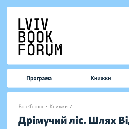
Програма
Книжки
Bookforum
/
Книжки
/
Дрімучий ліс. Шлях В