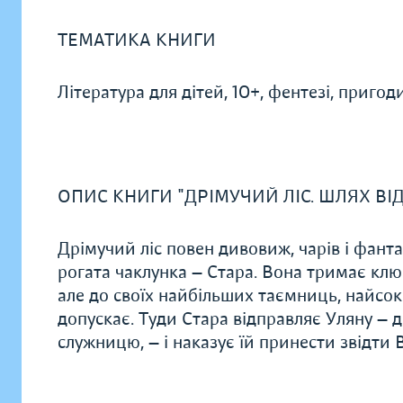
ТЕМАТИКА КНИГИ
Література для дітей, 10+, фентезі, пригоди
ОПИС КНИГИ "ДРІМУЧИЙ ЛІС. ШЛЯХ ВІ
Дрімучий ліс повен дивовиж, чарів і фант
рогата чаклунка — Стара. Вона тримає ключ
але до своїх найбільших таємниць, найсок
допускає. Туди Стара відправляє Уляну — д
служницю, — і наказує їй принести звідти В