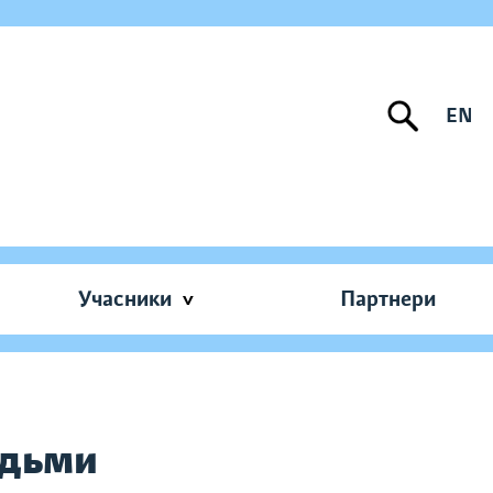
EN
Учасники
Партнери
ідьми