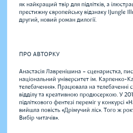
як найкращий твір для підлітків, а ілюстр
престижну європейську відзнаку IJungle Ill
другий, новий роман дилогії.
ПРО АВТОРКУ
Анастасія Лавренішина – сценаристка, пи
національний університет ім. Карпенко-Ка
телебачення». Працювала на телебаченні
відділу та креативною продюсеркою. У 201
підліткового фентезі переміг у конкурсі «
вийшла повість «Дрімучий ліс». Того ж рок
Вибір читачів».