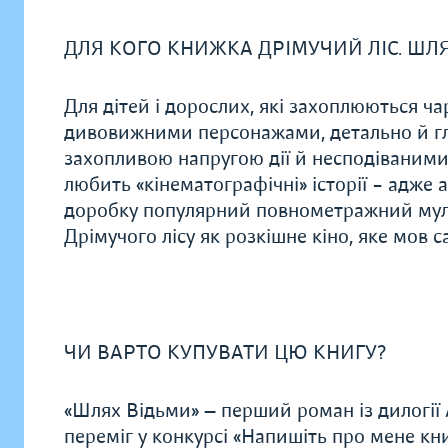
ДЛЯ КОГО КНИЖКА ДРІМУЧИЙ ЛІС. ШЛ
Для дітей і дорослих, які захоплюються ча
дивовижними персонажами, детально й гл
захопливою напругою дії й несподіваними 
любить «кінематографічні» історії – адже 
доробку популярний повнометражний мульт
Дрімучого лісу як розкішне кіно, яке мов 
ЧИ ВАРТО КУПУВАТИ ЦЮ КНИГУ?
«Шлях Відьми» — перший роман із дилогії 
переміг у конкурсі «Напишіть про мене кни