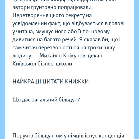
автори ґрунтовно попрацювали.
Перетворення цього секрету на
усвідомлений факт, що відбувається в голові
у читача, змушує його або її по-новому
дивитися на багато речей. Я сказав би, що і
сам читач перетворюється на трохи іншу
людину.. — Михайло Крікунов, декан
Київської бізнес-школи
НАЙКРАЩІ ЦИТАТИ КНИЖКИ
Що дає загальний більдунґ
Поруч із більдунгом у німців існує концепція