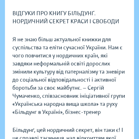
ВІДГУКИ ПРО КНИГУ БІЛЬДУНҐ.
НОРДИЧНИЙ СЕКРЕТ КРАСИ І СВОБОДИ
Я не знаю більш актуальної книжки для
суспільства та еліти сучасної України. Нам є
чого повчитися у нордичних країн, які
завдяки неформальній освіті дорослих
змінили культуру від патерналізму та зневіри
до соціальної відповідальності і активної
боротьби за своє майбутнє. — Сергій
Чумаченко, співзасновник ініціативної групи
«Українська народна вища школа» та руху
«Більдунг в Україні», бізнес-тренер
Більдунґ, цей нордичний секрет, він таки є! І
це справді таємниця, над відкриттям якої