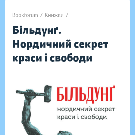
Bookforum
/
Книжки
/
Більдунґ.
Нордичний секрет
краси і свободи