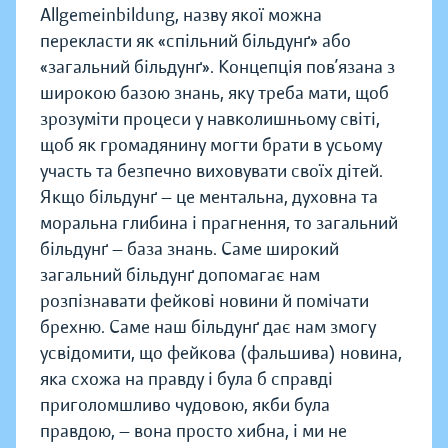
Allgemeinbildung, назву якої можна
перекласти як «спільний більдунґ» або
«загальний більдунґ». Концепція пов’язана з
широкою базою знань, яку треба мати, щоб
зрозуміти процеси у навколишньому світі,
щоб як громадянину могти брати в усьому
участь та безпечно виховувати своїх дітей.
Якщо більдунґ — це ментальна, духовна та
моральна глибина і прагнення, то загальний
більдунґ — база знань. Саме широкий
загальний більдунґ допомагає нам
розпізнавати фейкові новини й помічати
брехню. Саме наш більдунґ дає нам змогу
усвідомити, що фейкова (фальшива) новина,
яка схожа на правду і була б справді
приголомшливо чудовою, якби була
правдою, — вона просто хибна, і ми не