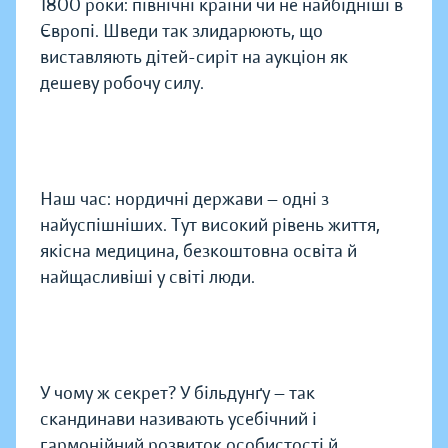
1800 роки: північні країни чи не найбідніші в
Європі. Шведи так злидарюють, що
виставляють дітей-сиріт на аукціон як
дешеву робочу силу.
Наш час: нордичні держави — одні з
найуспішніших. Тут високий рівень життя,
якісна медицина, безкоштовна освіта й
найщасливіші у світі люди.
У чому ж секрет? У більдунґу — так
скандинави називають усебічний і
гармонійний розвиток особистості й