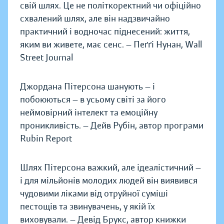
свій шлях. Це не політкоректний чи офіційно
схвалений шлях, але він надзвичайно
практичний і водночас піднесений: життя,
яким ви живете, має сенс. — Пеґґі Нунан, Wall
Street Journal
Джордана Пітерсона шанують — і
побоюються — в усьому світі за його
неймовірний інтелект та емоційну
проникливість. — Дейв Рубін, автор програми
Rubin Report
Шлях Пітерсона важкий, але ідеалістичний —
і для мільйонів молодих людей він виявився
чудовими ліками від отруйної суміші
пестощів та звинувачень, у якій їх
виховували. — Девід Брукс, автор книжки