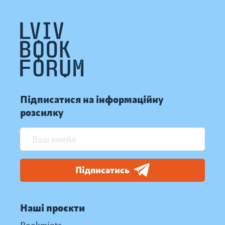
Підписатися на інформаційну
розсилку
Підписатись
Наші проєкти