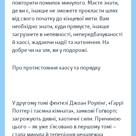
повторити помилок минулого. Маєте знати,
де ви є, інакше не зможете прокласти шлях
від свого початку до кінцевої мети. Вам
необхідно знати, куди прямуєте, інакше
загрузнете в непевності, непередбачуваності
й хаосі, жадаючи надії та натхнення. На
добре чи на зле, ви у подорожі.
Про протистояння хаосу та порядку
У другому томі фентезі Джоан Роулінг, «Гаррі
Поттер і таємна кімната», замкові Гоґвортс
загрожують дивні, хаотичні сили. Причиною
цього — як уже з’ясовано в першому томі —
стала минула й теперішня неналежна