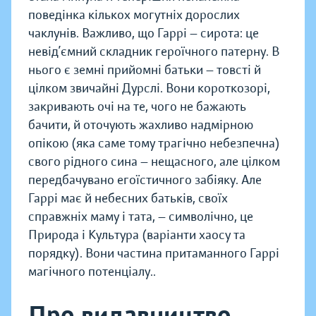
поведінка кількох могутніх дорослих
чаклунів. Важливо, що Гаррі — сирота: це
невід’ємний складник героїчного патерну. В
нього є земні прийомні батьки — товсті й
цілком звичайні Дурслі. Вони короткозорі,
закривають очі на те, чого не бажають
бачити, й оточують жахливо надмірною
опікою (яка саме тому трагічно небезпечна)
свого рідного сина — нещасного, але цілком
передбачувано егоїстичного забіяку. Але
Гаррі має й небесних батьків, своїх
справжніх маму і тата, — символічно, це
Природа і Культура (варіанти хаосу та
порядку). Вони частина притаманного Гаррі
магічного потенціалу..
Про видавництво