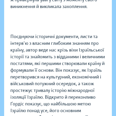
виникнення й викликала захоплення.
Поєднуючи історичні документи, листи та
інтерв'ю з власним глибоким знанням про
країну, автор веде нас крізь віхи Ізраїльської
історії та знайомить з відданими і величними
постатями, які першими створювали країну й
формували її основи. Він показує, як Ізраїль
перетворився на культурний, економічний і
військовий потужний осередок, а також
простежує тривалу історію міжнародної
ізоляції Ізраїлю. Відкрито й переконливо
Ґордіс показує, що найбільшою метою
Ізраїлю понад усе, його основним