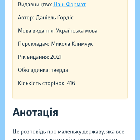
Видавництво:
Наш Формат
Автор:
Даніель Ґордіс
Мова видання:
Українська мова
Перекладач:
Микола Климчук
Рік видання:
2021
Обкладинка:
тверда
Кількість сторінок:
416
Анотація
Це розповідь про маленьку державу, яка все
ж привернула увагу світу з моменту свого