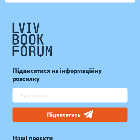
Підписатися на інформаційну
розсилку
Підписатись
Наші проєкти