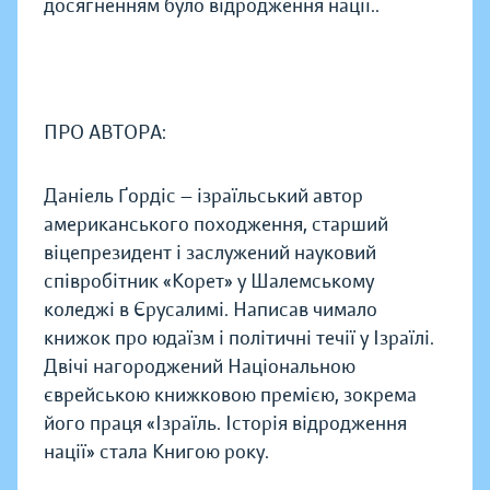
досягненням було відродження нації..
ПРО АВТОРА:
Даніель Ґордіс — ізраїльський автор
американського походження, старший
віцепрезидент і заслужений науковий
співробітник «Корет» у Шалемському
коледжі в Єрусалимі. Написав чимало
книжок про юдаїзм і політичні течії у Ізраїлі.
Двічі нагороджений Національною
єврейською книжковою премією, зокрема
його праця «Ізраїль. Історія відродження
нації» стала Книгою року.