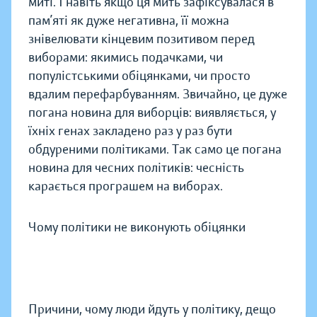
миті. І навіть якщо ця мить зафіксувалася в
пам’яті як дуже негативна, її можна
знівелювати кінцевим позитивом перед
виборами: якимись подачками, чи
популістськими обіцянками, чи просто
вдалим перефарбуванням. Звичайно, це дуже
погана новина для виборців: виявляється, у
їхніх генах закладено раз у раз бути
обдуреними політиками. Так само це погана
новина для чесних політиків: чесність
карається програшем на виборах.
Чому політики не виконують обіцянки
Причини, чому люди йдуть у політику, дещо