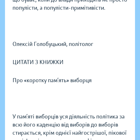
популісти, а популісти-примітивісти.
Олексій Голобуцький, політолог
ЦИТАТИ З КНИЖКИ
Про «коротку пам’ять» виборця
У пам’яті виборців уся діяльність політика за
всю його каденцію від виборів до виборів
стирається, крім однієї найгострішої, пікової