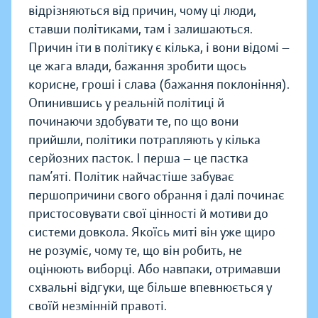
відрізняються від причин, чому ці люди,
ставши політиками, там і залишаються.
Причин іти в політику є кілька, і вони відомі —
це жага влади, бажання зробити щось
корисне, гроші і слава (бажання поклоніння).
Опинившись у реальній політиці й
починаючи здобувати те, по що вони
прийшли, політики потрапляють у кілька
серйозних пасток. І перша — це пастка
пам’яті. Політик найчастіше забуває
першопричини свого обрання і далі починає
пристосовувати свої цінності й мотиви до
системи довкола. Якоїсь миті він уже щиро
не розуміє, чому те, що він робить, не
оцінюють виборці. Або навпаки, отримавши
схвальні відгуки, ще більше впевнюється у
своїй незмінній правоті.