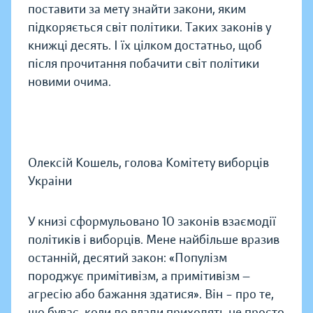
поставити за мету знайти закони, яким
підкоряється світ політики. Таких законів у
книжці десять. І їх цілком достатньо, щоб
після прочитання побачити світ політики
новими очима.
Олексій Кошель, голова Комітету виборців
Украіни
У книзі сформульовано 10 законів взаємодії
політиків і виборців. Мене найбільше вразив
останній, десятий закон: «Популізм
породжує примітивізм, а примітивізм —
агресію або бажання здатися». Він – про те,
що буває, коли до влади приходять не просто