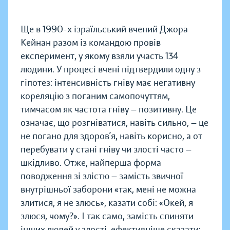
Ще в 1990-х ізраїльський вчений Джора
Кейнан разом із командою провів
експеримент, у якому взяли участь 134
людини. У процесі вчені підтвердили одну з
гіпотез: інтенсивність гніву має негативну
кореляцію з поганим самопочуттям,
тимчасом як частота гніву — позитивну. Це
означає, що розгніватися, навіть сильно, — це
не погано для здоров’я, навіть корисно, а от
перебувати у стані гніву чи злості часто —
шкідливо. Отже, найперша форма
поводження зі злістю — замість звичної
внутрішньої заборони «так, мені не можна
злитися, я не злюсь», казати собі: «Окей, я
злюся, чому?». І так само, замість спиняти
інших людей у злості, ефективніше сказати: