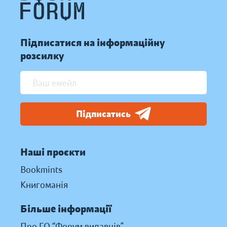
Підписатися на інформаційну
розсилку
Підписатись
Наші проєкти
Bookmints
Книгоманія
Більше інформації
Про ГО “Форум видавців”