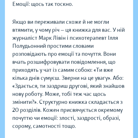
Емоції: щось так тоскно.
Якщо ви переживали схоже й не могли
втямити, у чому річ — ця книжка для вас. У ній
журналіст Марк Лівін і психотерапевт Ілля
Полудьонний простими словами
розповідають про емоції та почуття. Вони
вчать розшифровувати повідомлення, що
приходять у чат із самим собою: «Ти вже
кілька днів сумуєш. Зверни на це увагу». Або:
«Здається, ти заздриш другові, який знайшов
нову роботу. Може, тобі теж час щось
змінити?». Структурно книжка складається з
20 розділів. Кожен присвячується окремому
почуттю чи емоції: злості, заздрості, образі,
сорому, самотності тощо.