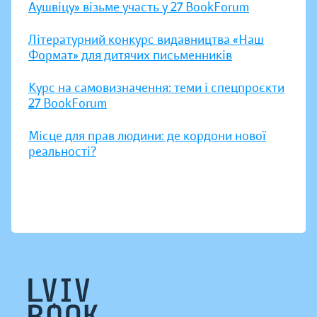
Аушвіцу» візьме участь у 27 BookForum
Літературний конкурс видавництва «Наш
Формат» для дитячих письменників
Курс на самовизначення: теми і спецпроєкти
27 BookForum
Місце для прав людини: де кордони нової
реальності?