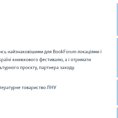
ись найзнаковішими для BookForum локаціями і
країні книжкового фестивалю, а і отримати
ьтурного проєкту, партнера заходу.
ітературне товариство ЛНУ