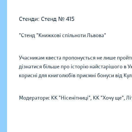
Стенди:
Стенд № 415
"Стенд "Книжкові спільноти Львова"
Учасникам квеста пропонується не лише пройт
дізнатися більше про історію найстарішого в У
корисні для книголюбів приємні бонуси від Кул
Модератори: КК "Нісенітниці", КК "Хочу ще", Л