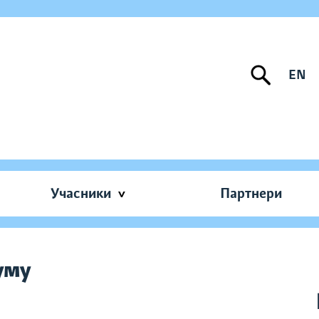
EN
Учасники
Партнери
уму