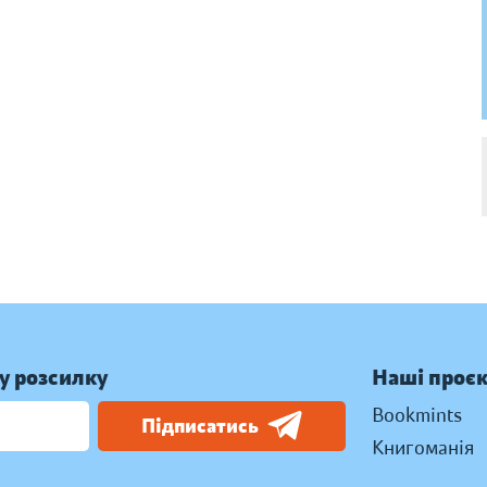
у розсилку
Наші проє
Bookmints
Підписатись
Книгоманія