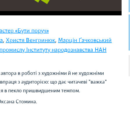
астер «Бути поруч»
а
,
Христя Венгринюк
,
Марцін Ґачковський
 промислу Інституту народознавства НАН
 автора в роботі з художніми й не художніми
впраця з аудиторією: що дає читачеві "важка"
ться в пекло пришвидшеним темпом.
Оксана Стомина.