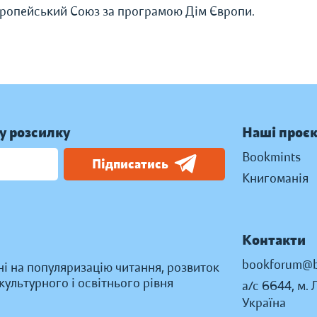
вропейський Союз за програмою Дім Європи.
у розсилку
Наші проє
Bookmints
Підписатись
Книгоманія
Контакти
bookforum@b
ні на популяризацію читання, розвиток
ультурного і освітнього рівня
а/с 6644, м. 
Україна