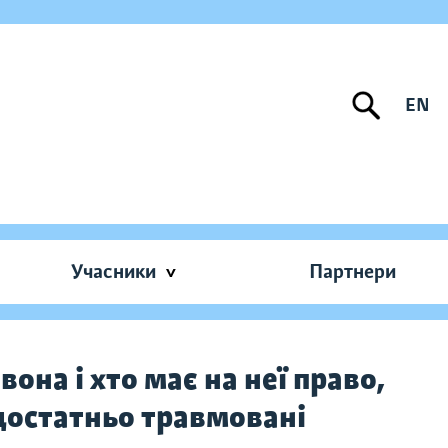
EN
Учасники
Партнери
она і хто має на неї право,
 достатньо травмовані