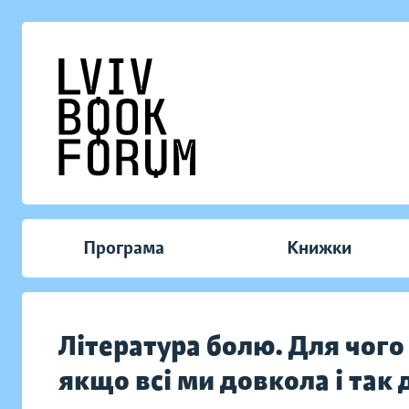
Програма
Книжки
Література болю. Для чого в
якщо всі ми довкола і так