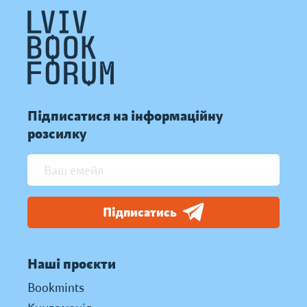
Підписатися на інформаційну
розсилку
Підписатись
Наші проєкти
Bookmints