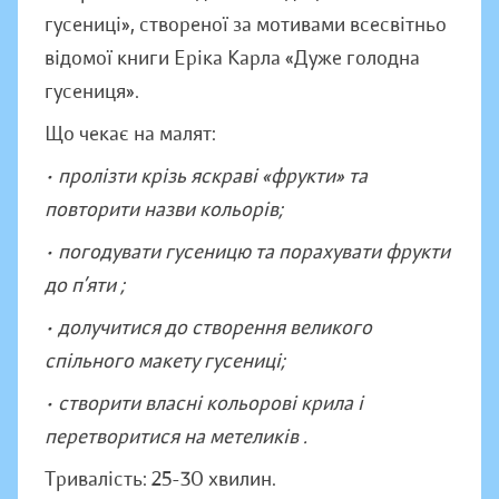
гусениці», створеної за мотивами всесвітньо
відомої книги Еріка Карла «Дуже голодна
гусениця».
Що чекає на малят:
• пролізти крізь яскраві «фрукти» та
повторити назви кольорів;
• погодувати гусеницю та порахувати фрукти
до п’яти ;
• долучитися до створення великого
спільного макету гусениці;
• створити власні кольорові крила і
перетворитися на метеликів .
Тривалість: 25-30 хвилин.