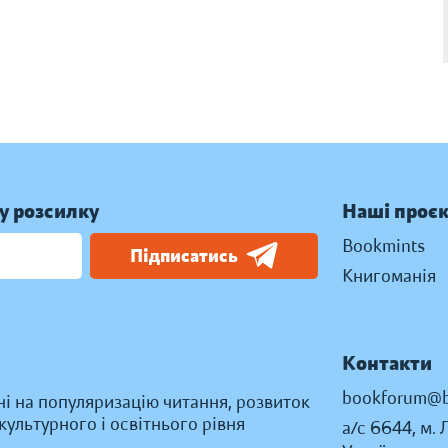
у розсилку
Наші проє
Bookmints
Підписатись
Книгоманія
Контакти
bookforum@b
ні на популяризацію читання, розвиток
ультурного і освітнього рівня
а/с 6644, м. 