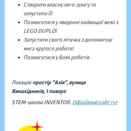
Створити власну лего-дзигу та
запустити її!
Позмагатися у зведенні найвищої вежі з
LEGO DUPLO!
Запустити свого літачка з допомогою
мега крутого робота!
Позмагатися у боях роботів
Локація:
простір "Азія", вулиця
Винахідників,
1 поверх
STEM-школа INVENTOR.
Офіційний сайт тут