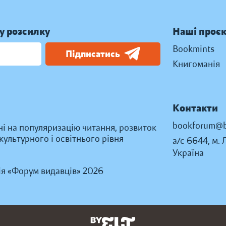
у розсилку
Наші проє
Bookmints
Підписатись
Книгоманія
Контакти
bookforum@b
ні на популяризацію читання, розвиток
ультурного і освітнього рівня
а/с 6644, м. 
Україна
ія «Форум видавців» 2026