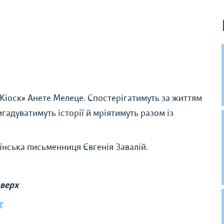
Кіоск» Анете Мелеце. Спостерігатимуть за життям
игадуватимуть історії й мріятимуть разом із
їнська письменниця Євгенія Завалій.
оверх
т