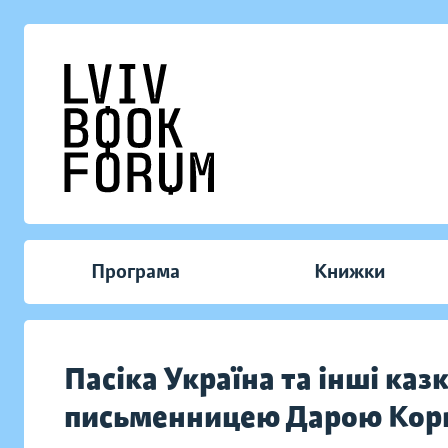
Програма
Книжки
Пасіка Україна та інші казк
письменницею Дарою Корн