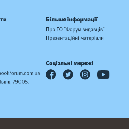
кти
Більше інформації
Про ГО “Форум видавців”
Презентаційні матеріали
Соціальні мережі
ookforum.com.ua
Львів, 79005,