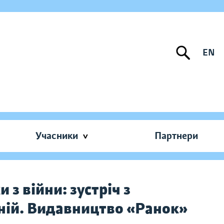
EN
Учасники
Партнери
и з війни: зустріч з
ій. Видавництво «Ранок»