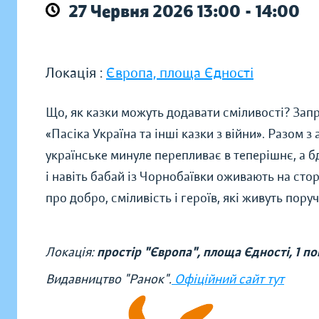
27 Червня 2026 13:00 - 14:00
Локація :
Європа, площа Єдності
Що, як казки можуть додавати сміливості? Зап
«Пасіка Україна та інші казки з війни». Разом з
українське минуле перепливає в теперішнє, а бд
і навіть бабай із Чорнобаївки оживають на стор
про добро, сміливість і героїв, які живуть поруч
Локація:
простір "Європа", площа Єдності, 1 п
Видавництво "Ранок".
Офіційний сайт тут