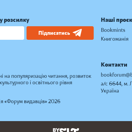
у розсилку
Наші проє
Bookmints
Підписатись
Книгоманія
Контакти
bookforum@b
ні на популяризацію читання, розвиток
ультурного і освітнього рівня
а/с 6644, м. 
Україна
ія «Форум видавців» 2026