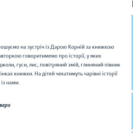
рошуємо на зустріч із Дарою Корній за книжкою
 авторкою говоритимемо про історії, у яких
жоли, гуси, лис, повітряний змій, глиняний півник
інках книжки. На дітей чекатимуть чарівні історії
 із нами.
оверх