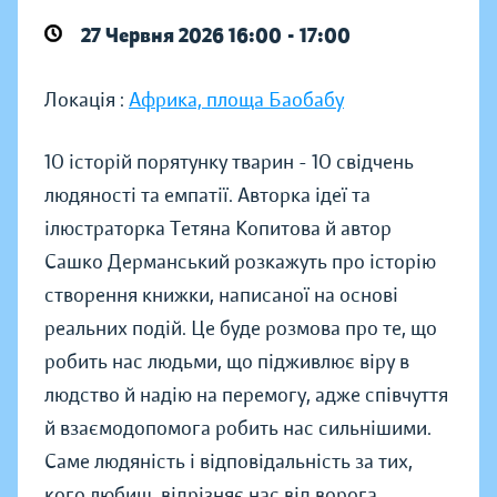
27 Червня 2026 16:00 - 17:00
Локація :
Африка, площа Баобабу
10 історій порятунку тварин - 10 свідчень
людяності та емпатії. Авторка ідеї та
ілюстраторка Тетяна Копитова й автор
Сашко Дерманський розкажуть про історію
створення книжки, написаної на основі
реальних подій. Це буде розмова про те, що
робить нас людьми, що підживлює віру в
людство й надію на перемогу, адже співчуття
й взаємодопомога робить нас сильнішими.
Саме людяність і відповідальність за тих,
кого любиш, відрізняє нас від ворога.